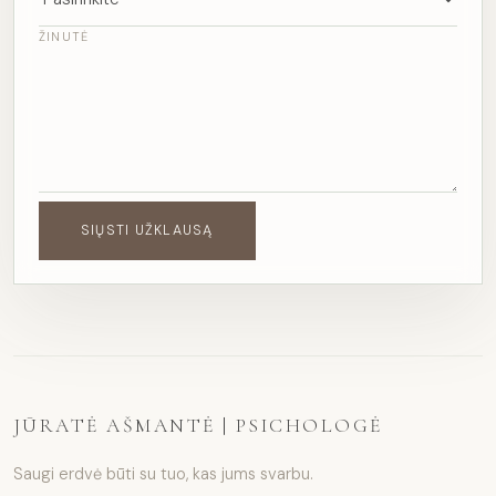
ŽINUTĖ
SIŲSTI UŽKLAUSĄ
JŪRATĖ AŠMANTĖ | PSICHOLOGĖ
Saugi erdvė būti su tuo, kas jums svarbu.